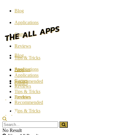
Blog
Applications
Games
Reviews
Blog
Tips & Tricks
Applications
Freebies
Blog
Applications
Games
Recommended
Games
Reviews
Tips & Tricks
Reviews
Freebies
Recommended
Tips & Tricks
Freebies
No Result