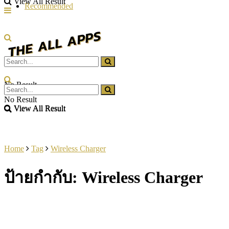
View All Result
Recommended
No Result
No Result
View All Result
View All Result
Home
Tag
Wireless Charger
ป้ายกำกับ:
Wireless Charger