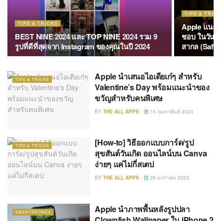
TIPS & TRIC
TIPS & TRICKS
Apple แนะนำ
BEST NINE 2024 และ TOP NINE 2024 รวม 9
ชอบ ในวันแห
รูปที่ดีที่สุดจาก Instagram ของคุณในปี 2024
สากล (Safer
Apple นำเสนอไอเดียเก๋ๆ สำหรับ
TIPS & TRICKS
Valentine’s Day พร้อมแนะนำของ
ขวัญสำหรับคนพิเศษ
BY
THE ALL APPS
14 กุมภาพันธ์ 2023
[How-to] วิธีออกแบบการ์ด/รูป
TIPS & TRICKS
สุขสันต์วันเกิด ออนไลน์บน Canva
ง่ายๆ แค่ไม่กี่สเตป
BY
THE ALL APPS
26 มกราคม 2023
Apple นำภาพพื้นหลังรูปปลา
SMARTPHONES
Clownfish Wallpaper ใน iPhone 2