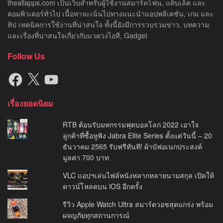
theallapps.com เป็นเว็บสำหรับผู้ใช้งานสมาร์ทโฟน, แท็บเล็ต และ
คอมพิวเตอร์ทั่วไป เนื้อหาจะเน้นไปทางแนะนำแอปพลิเคชัน, เกม และ
ทิป เทคนิคการใช้งานที่น่าสนใจ ทั้งนี้ยังมีการรวบรวมข่าว, บทความ
และเรื่องที่น่าสนใจเกี่ยวกับแวดวงไอที, Gadget
Follow Us
Facebook
X
YouTube
เรื่องยอดนิยม
RTB ต้อนรับมหกรรมฟุตบอลโลก 2022 เอาใจ
ลูกค้าที่ซื้อหูฟัง Jabra Elite Series ตั้งแต่วันนี้ – 20
ธันวาคม 2565 รับฟรีทันที! ผ้าบัฟอเนกประสงค์
มูลค่า 700 บาท
VLC แอปฯเล่นไฟล์หนังหลากหลายนามสกุล เปิดให้
ดาวน์โหลดบน iOS อีกครั้ง
รีวิว Apple Watch Ultra สมาร์ตวอชสุดแกร่ง พร้อม
ผจญภัยทุกสถานการณ์