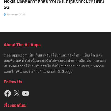
Nokia ปลดล็อกราคาสมาร์ทโฟน หนุนเข้าถึงประโยชน์
5G
25 ตุลาคม 2021
About The All Apps
theallapps.com เป็นเว็บสำหรับผู้ใช้งานสมาร์ทโฟน, แท็บเล็ต และ
คอมพิวเตอร์ทั่วไป เนื้อหาจะเน้นไปทางแนะนำแอปพลิเคชัน, เกม และ
ทิป เทคนิคการใช้งานที่น่าสนใจ ทั้งนี้ยังมีการรวบรวมข่าว, บทความ
และเรื่องที่น่าสนใจเกี่ยวกับแวดวงไอที, Gadget
Follow Us
Facebook
X
YouTube
เรื่องยอดนิยม