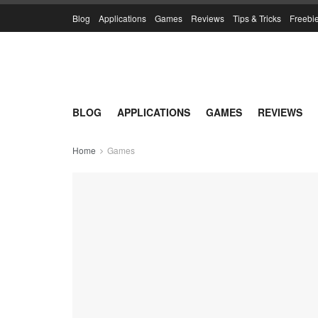
Blog
Applications
Games
Reviews
Tips & Tricks
Freebi
BLOG
APPLICATIONS
GAMES
REVIEWS
Home
Games