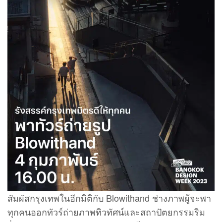
สัมผัสกรุงเทพในอีกมิติกับ Blowithand ช่างภาพผู้จะพา
ทุกคนออกทัวร์ถ่ายภาพทิวทัศน์และสถาปัตยกรรมริม