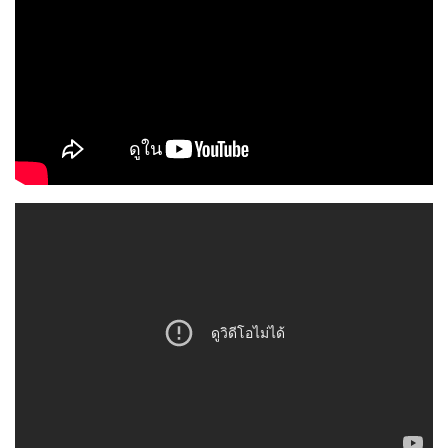
สรุป
ทำให้ไม่รู้สึกเกะกะบดบังสายตาใน
ตัวกล้องมีขนาดเล็ก
การติดตั้งใช้งานภายในรถยนต์
ดีไซน์มีความสวยงาม