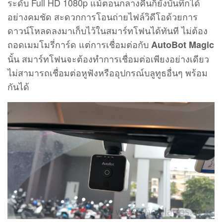
หลายๆ ท่านอาจจะมีคำถามว่า
กล้องติดรถยนต์ ยี่ห้อ
แน่นอนว่าแต่ละยี่ห้อ แต่ละรุ่นจะมี
ไหนดี รุ่นไหนดี ?
จุดเด่นที่แตกต่างกันไป สำหรับกล้องติดรถยนต์
ก็มีจุดเด่นที่มีขนาดเล็ก กล้องมุมกว้าง
AutoBot eye
ไม่มีหน้าจอที่ตัวเครื่อง แต่ก็ทดแทนด้วยการเชื่อมต่อ
ผ่านแอปพลิเคชั่น ก็ถือว่าตอบโจทย์สำหรับคนยุคใหม่
ในสมัยนี้ แถมยังได้ติดตามข้อมูลการเดินทางของเรา