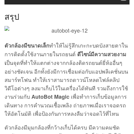
ป็นจุดที่ทำให้แตกต่างจากกล้องติดรถยนต์ยี่ห้ออื่นๆ
เ
อย่างชัดเจน อีกทั้งยังมีการเชื่อมต่อกับแอปพลิเคชั่นบน
สมาร์ทโฟน ทำให้เราสามารถดาวน์โหลดไฟล์คลิป
วิดีโอต่างๆ ลงมาเก็บไว้ในเครื่องได้ทันที รวมถึงการใช้
งานร่วมกับ
เพื่อทำการเก็บข้อมูลการ
AutoBot Magic
เดินทาง การคำนวณเชื้อเพลิง ถ่ายภาพเมื่อเราจอดรถ
ให้อัตโนมัติ เพื่อป้องกันการหลงลืมว่าจอดไว้ที่ไหน
ตัวกล้องมีมุมกล้องที่กว้างเก็บได้ครบ มีความคมชัด
ระดับ Full HD 1080p แม้ตอนกลางคืนก็ยังบันทึกได้
อย่างคมชัด สะดวกการโอนถ่ายไฟล์วิดีโอด้วยการ
ดาวน์โหลดลงมาเก็บไว้ในสมาร์ทโฟนได้ทันที ไม่ต้อง
ถอดเมมโมรี่การ์ด แต่การเชื่อมต่อกับ
AutoBot Magic
นั้น สมาร์ทโฟนจะต้องทำการเชื่อมต่อเพียงอย่างเดียว
ไม่สามารถเชื่อมต่อหูฟังหรืออุปกรณ์บลูทูธอื่นๆ พร้อม
กันได้