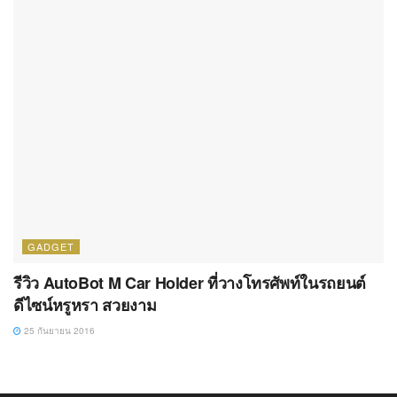
GADGET
รีวิว AutoBot M Car Holder ที่วางโทรศัพท์ในรถยนต์
ดีไซน์หรูหรา สวยงาม
25 กันยายน 2016
About The All Apps
theallapps.com เป็นเว็บสำหรับผู้ใช้งานสมาร์ทโฟน, แท็บเล็ต และ
คอมพิวเตอร์ทั่วไป เนื้อหาจะเน้นไปทางแนะนำแอปพลิเคชัน, เกม และ
ทิป เทคนิคการใช้งานที่น่าสนใจ ทั้งนี้ยังมีการรวบรวมข่าว, บทความ
และเรื่องที่น่าสนใจเกี่ยวกับแวดวงไอที, Gadget
Follow Us