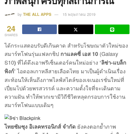
ภาพสนุก ครบทุกสถานการณ์
by
THE ALL APPS
15 พฤษภาคม 2019
24
SHARES
ได้กระแสตอบรับดีเกินคาด สำหรับโฆษณาตัวใหม่ของ
สมาร์ทโฟนรุ่นแฟลกชิป
(Galaxy
กาแลคซี่ เอส 10
S10
ที่ได้ดึงเอาพรีเซ็นเตอร์คนใหม่อย่าง
)
‘ลิซ่า-แบล็ก
ไอดอลเกาหลีสายเลือดไทย มาเป็นผู้ดำเนินเรื่อง
พิงก์’
สะท้อนให้เห็นถึงภาพไลฟ์สไตล์ของเจเนอเรชั่นใหม่ที่
เปี่ยมไปด้วยพรสวรรค์ และความตั้งใจที่จะเดินตาม
ความฝัน ทำให้พวกเขามีวิถีชีวิตหลุดกรอบการใช้งาน
สมาร์ทโฟนแบบเดิมๆ
ยังคงตอกย้ำภาพ
ไทยซัมซุง อิเลคทรอนิกส์ จำกัด