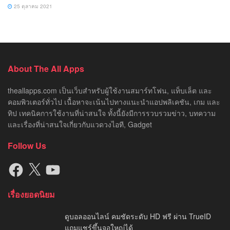
25 ตุลาคม 2021
About The All Apps
theallapps.com เป็นเว็บสำหรับผู้ใช้งานสมาร์ทโฟน, แท็บเล็ต และ
คอมพิวเตอร์ทั่วไป เนื้อหาจะเน้นไปทางแนะนำแอปพลิเคชัน, เกม และ
ทิป เทคนิคการใช้งานที่น่าสนใจ ทั้งนี้ยังมีการรวบรวมข่าว, บทความ
และเรื่องที่น่าสนใจเกี่ยวกับแวดวงไอที, Gadget
Follow Us
Facebook
X
YouTube
เรื่องยอดนิยม
ดูบอลออนไลน์ คมชัดระดับ HD ฟรี ผ่าน TrueID
แถมแชร์ขึ้นจอใหญ่ได้