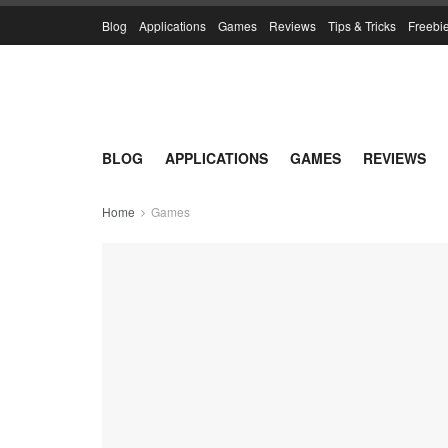
Blog
Applications
Games
Reviews
Tips & Tricks
Freebi
BLOG
APPLICATIONS
GAMES
REVIEWS
Home
Games