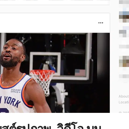
สต์รูปภาพ, วิดีโอ บน