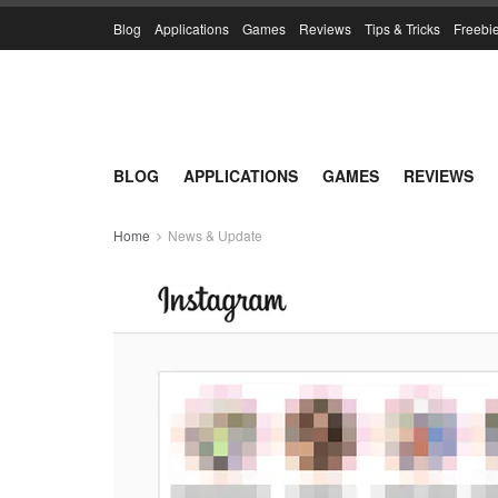
Blog
Applications
Games
Reviews
Tips & Tricks
Freebi
BLOG
APPLICATIONS
GAMES
REVIEWS
Home
News & Update