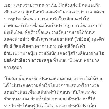
เยอะ แสดงว่าประเทศเราเนี่ย มีพลังแฝง มีคนแอบรัก
เพื่อนเยอะอยู่เหมือนกันนะครับ” คุณเอสกล่าว และด้วย
การชูประเด็นของ การแอบรักใครสักคน ทำให้
ภาพยนตร์เรื่องเพื่อนสนิทเป็นปรากฏการณ์ของวงการ
บันเทิงไทย ที่สร้างชื่อและรางวัลมากมายให้กับนัก
แสดงนำอย่าง
(ไข่ย้อย)
ซันนี่ สุวรรณเมธานนท์
นุ่น-ศิร
(ดากานดา)
พันธ์ วัฒนจินดา
เอ๋-มณีรัตน์ คำ
(พยาบาลนุ้ย) รวมถึงนักแสดงผู้สร้างสีสันอย่าง
อ้วน
โอ
ที่รับบท “พี่แตน” พยาบาล
ปอล์-ปาณิสรา อารยะสกุล
สาวสุดฮา
“ในสมัยนั้น หนังรักเป็นหนังที่คนมักมองว่าจะไม่ได้ราย
ได้ ไม่ประสบความสำเร็จในแง่การแสดงหรือรางวัล
แต่อย่างน้อยเพื่อนสนิทก็ทำให้คนประทับใจและตั้ง
คำถามตนเอง ส่วนทั้งนักแสดงและตัวหนังเองก็ได้
รางวัล ทำให้ผมรู้สึกว่าไม่ว่าคุณจะทำหนังประเด็น