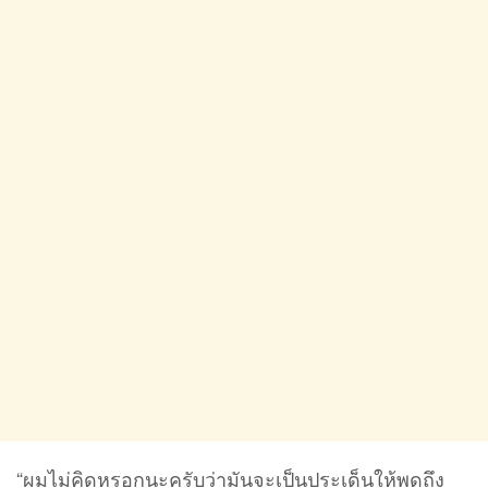
“ผมไม่คิดหรอกนะครับว่ามันจะเป็นประเด็นให้พูดถึง