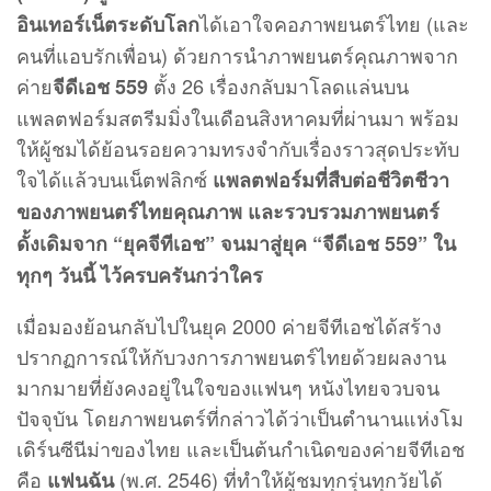
ได้เอาใจคอภาพยนตร์ไทย (และ
อินเทอร์เน็ตระดับโลก
คนที่แอบรักเพื่อน) ด้วยการนำภาพยนตร์คุณภาพจาก
ค่าย
ตั้ง 26 เรื่องกลับมาโลดแล่นบน
จีดีเอช 559
แพลตฟอร์มสตรีมมิ่งในเดือนสิงหาคมที่ผ่านมา พร้อม
ให้ผู้ชมได้ย้อนรอยความทรงจำกับเรื่องราวสุดประทับ
ใจได้แล้วบนเน็ตฟลิกซ์
แพลตฟอร์มที่สืบต่อชีวิตชีวา
ของภาพยนตร์ไทยคุณภาพ และรวบรวมภาพยนตร์
ดั้งเดิมจาก “ยุคจีทีเอช” จนมาสู่ยุค “จีดีเอช 559” ใน
ทุกๆ วันนี้ ไว้ครบครันกว่าใคร
เมื่อมองย้อนกลับไปในยุค 2000 ค่ายจีทีเอชได้สร้าง
ปรากฏการณ์ให้กับวงการภาพยนตร์ไทยด้วยผลงาน
มากมายที่ยังคงอยู่ในใจของแฟนๆ หนังไทยจวบจน
ปัจจุบัน โดยภาพยนตร์ที่กล่าวได้ว่าเป็นตำนานแห่งโม
เดิร์นซีนีม่าของไทย และเป็นต้นกำเนิดของค่ายจีทีเอช
คือ
(พ.ศ. 2546) ที่ทำให้ผู้ชมทุกรุ่นทุกวัยได้
แฟนฉัน