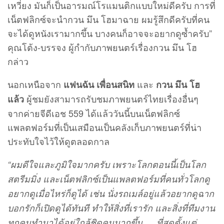
เหวี่ยง มันก็เป็นอารมณ์โรแมนติกแบบใหม่ดีครับ การที่
เน็ตฟลิกซ์จะนำกวน มึน โฮมาฉาย ผมรู้สึกดีครับที่คน
จะได้ดูหนังเรามากขึ้น บางคนก็อาจจะอยากดูซ้ำครับ”
คุณโต้ง-บรรจง ผู้กำกับภาพยนตร์เรื่องกวน มึน โฮ
กล่าว
นอกเหนือจาก
และ
แฟนฉัน เพื่อนสนิท
กวน มึน โฮ
ผู้ชมยังสามารถรับชมภาพยนตร์ไทยเรื่องอื่นๆ
แล้ว
จากค่ายจีดีเอช 559 ได้แล้ววันนี้บนเน็ตฟลิกซ์
แพลตฟอร์มที่เป็นเสมือนเป็นคลังเก็บภาพยนตร์ที่น่า
ประทับใจไว้ให้ดูตลอดกาล
“ผมดีใจและภูมิใจมากครับ เพราะโลกตอนนี้เป็นโลก
สตรีมมิ่ง และเน็ตฟลิกซ์เป็นแพลตฟอร์มที่คนทั่วโลกดู
อยากดูเมื่อไหร่ก็ดูได้ เช่น นั่งรถเมล์อยู่แล้วอยากดูฉาก
บอกรักก็เปิดดูได้ทันที ทำให้สิ่งที่เรารัก และสิ่งที่ทีมงาน
ทุกคนทำมาได้อยู่ใกล้ชิดคนมากขึ้น … ที่สุดตั้งแต่