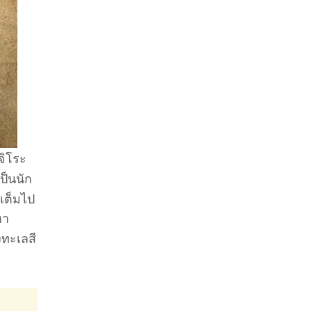
จิโระ
ป็นนัก
่เต็มไป
หา
งทะเลสี