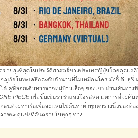
มียอดขายสูงที่สุดในประวัติศาสตร์ของประเทศญี่ปุ่นโดยคุณเออิ
ผจญภัยในทะเลลึกระดับตำนานที่ไม่เหมือนใคร มังกี้ ดี. ลูฟี่ เ
ด้ ลูฟี่ออกเดินทางจากหมู่บ้านเล็กๆ ของเขา ผ่านเส้นทางที
เพื่อขึ้นเป็นราชาแห่งโจรสลัด แต่การที่จะค้น
ONE PIECE
เรือก่อนที่จะหาเรือเพื่อจะแล่นไปค้นหาทั่วทุกตารางนิ้วของท้อ
าชนะคู่แข่งที่อันตรายในทุกๆ ทาง