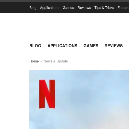
Blog
Applications
Games
Reviews
Tips & Tricks
Freebi
BLOG
APPLICATIONS
GAMES
REVIEWS
Home
News & Update