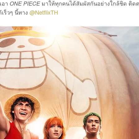
กเอา
มาให้ทุกคนได้สัมผัสกันอย่างใกล้ชิด ติด
ONE PIECE
เร็วๆ นี้ทาง
@NetflixTH