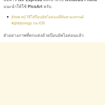
แนะนำให้ใช้
ครับ
PicsArt
[How-to] วิธีใส่ป๊อปอัพไอค่อนสีส้มตามเทรนด์
#giddyology บน iOS
ตัวอย่างภาพที่ตกแต่งด้วยป๊อบอัพไอค่อนแล้ว