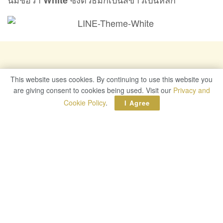
White
This website uses cookies. By continuing to use this website you
This website uses cookies. By continuing to use this website you
are giving consent to cookies being used. Visit our
are giving consent to cookies being used. Visit our
Privacy and
Privacy and
Cookie Policy
Cookie Policy
.
.
I Agree
I Agree