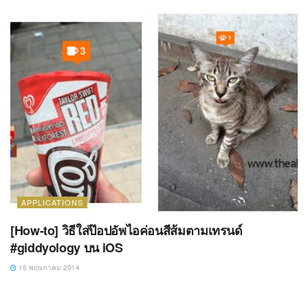
APPLICATIONS
[How-to] วิธีใส่ป๊อปอัพไอค่อนสีส้มตามเทรนด์
#giddyology บน iOS
15 พฤษภาคม 2014