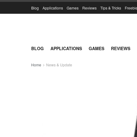
Blog
Applications
Games
Reviews
Tips & Tricks
Freebi
BLOG
APPLICATIONS
GAMES
REVIEWS
Home
News & Update