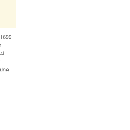
 1699
า
ม่
ร
ไปกด