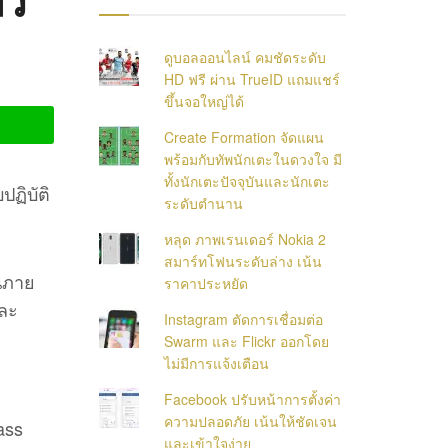
้ว
ดูบอลออนไลน์ คมชัดระดับ
HD ฟรี ผ่าน TrueID แถมแชร์
ขึ้นจอใหญ่ได้
Create Formation จัดแผน
พร้อมกับทัพนักเตะในดวงใจ มี
ทั้งนักเตะปัจจุบันและนักเตะ
ฏิบัติ
ระดับตำนาน
หลุด ภาพเรนเดอร์ Nokia 2
สมาร์ทโฟนระดับล่าง เน้น
ฟนภาย
ราคาประหยัด
และ
Instagram ตัดการเชื่อมต่อ
Swarm และ Flickr ออกโดย
ไม่มีการแจ้งเตือน
Facebook ปรับหน้าการตั้งค่า
ความปลอดภัย เน้นให้ชัดเจน
ass
และเข้าใจง่าย