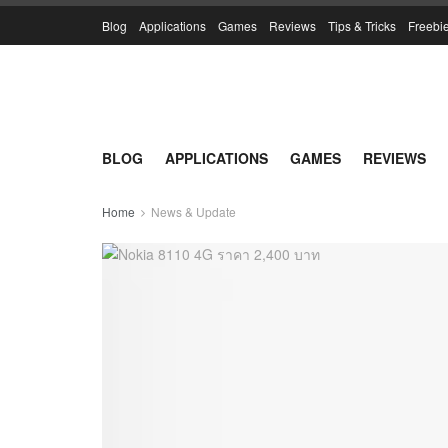
Blog
Applications
Games
Reviews
Tips & Tricks
Freebi
BLOG
APPLICATIONS
GAMES
REVIEWS
Home
News & Update