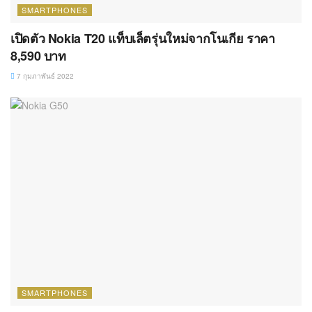
SMARTPHONES
HMD ชูความสำเร็จ Nokia G50 สมาร์ทโฟน 5G รุ่นแรก
เบิกทางขยายช่องทางขายผ่านทรู 5G สำเร็จ เตรียมวาง
ขายเพิ่มอีกหลายรุ่น ในปี 65
13 มกราคม 2022