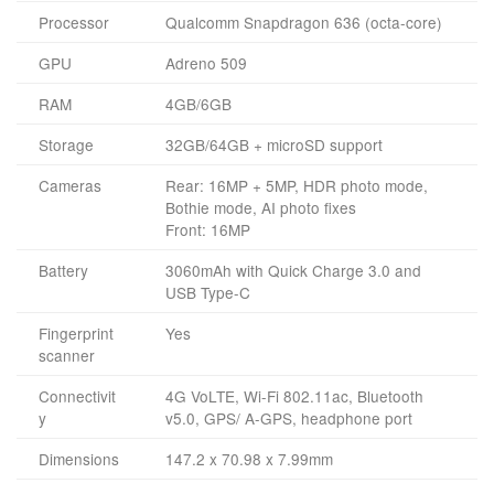
scanner
Connectivit
4G VoLTE, Wi-Fi 802.11ac, Bluetooth
y
v5.0, GPS/ A-GPS, headphone port
Dimensions
147.2 x 70.98 x 7.99mm
Weight
151g
Software
Android 8.1 Oreo
ที่มา –
Nokia
,
androidauthority
Tags:
HMD Global
Nokia
Nokia X6