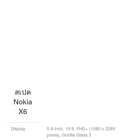
Nokia
X6
Display
5.8-inch, 19:9, FHD+ (1080 x 2280
pixels), Gorilla Glass 3
Processor
Qualcomm Snapdragon 636 (octa-core)
GPU
Adreno 509
RAM
4GB/6GB
Storage
32GB/64GB + microSD support
Cameras
Rear: 16MP + 5MP, HDR photo mode,
Bothie mode, AI photo fixes
Front: 16MP
Battery
3060mAh with Quick Charge 3.0 and
USB Type-C
Fingerprint
Yes