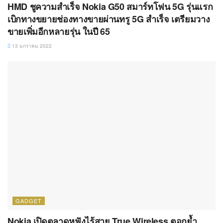
GADGET
Nokia เปิดตลาดหูฟังไร้สาย True Wireless ตอกย้ำ
ความเป็นแบรนด์สากล สามารถใช้งานร่วมกับสมาร์ท
โฟน /คอมพิวเตอร์โน้ตบุ๊กได้ทุกรุ่น
12 มกราคม 2022