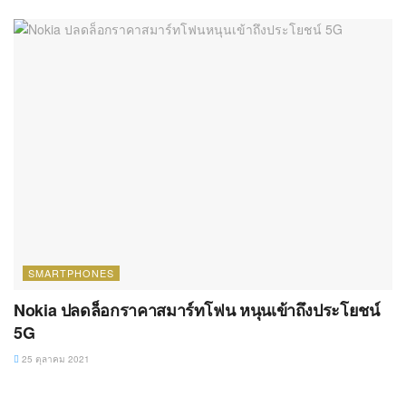
Nokia ปลดล็อกราคาสมาร์ทโฟน หนุนเข้าถึงประโยชน์
5G
25 ตุลาคม 2021
About The All Apps
theallapps.com เป็นเว็บสำหรับผู้ใช้งานสมาร์ทโฟน, แท็บเล็ต และ
คอมพิวเตอร์ทั่วไป เนื้อหาจะเน้นไปทางแนะนำแอปพลิเคชัน, เกม และ
ทิป เทคนิคการใช้งานที่น่าสนใจ ทั้งนี้ยังมีการรวบรวมข่าว, บทความ
และเรื่องที่น่าสนใจเกี่ยวกับแวดวงไอที, Gadget
Follow Us
Facebook
X
YouTube