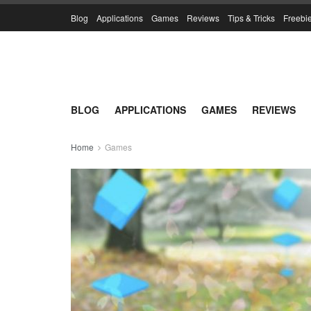
Blog
Applications
Games
Reviews
Tips & Tricks
Freebi
BLOG
APPLICATIONS
GAMES
REVIEWS
Home
Games