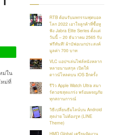
า
RTB ต้อนรับมหกรรมฟุตบอล
โลก 2022 เอาใจลูกค้าที่ซื้อหู
ฟัง Jabra Elite Series ตั้งแต่
วันนี้ – 20 ธันวาคม 2565 รับ
ฟรีทันที! ผ้าบัฟอเนกประสงค์
มูลค่า 700 บาท
VLC แอปฯเล่นไฟล์หนังหลาก
หลายนามสกุล เปิดให้
ใหม่ใน
ดาวน์โหลดบน iOS อีกครั้ง
ม่ที่
รีวิว Apple Watch Ultra สมา
ร์ตวอชสุดแกร่ง พร้อมผจญภัย
ทุกสถานการณ์
วิธีเปลี่ยนธีมไลน์บน Android
สุดง่าย ไม่ต้องรูท (LINE
Theme)
HMD Global เตรียมจัดงาน