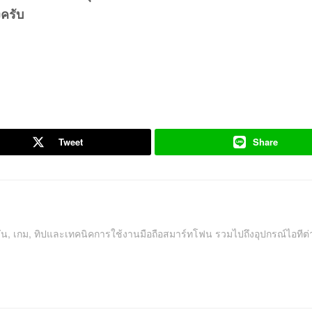
งครับ
Tweet
Share
คชัน, เกม, ทิปและเทคนิคการใช้งานมือถือสมาร์ทโฟน รวมไปถึงอุปกรณ์ไอทีต่