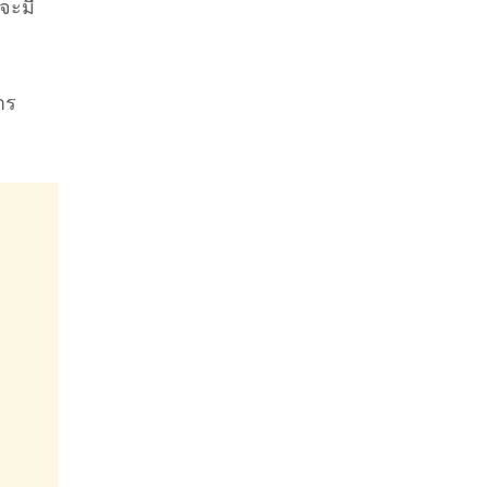
จะมี
าร