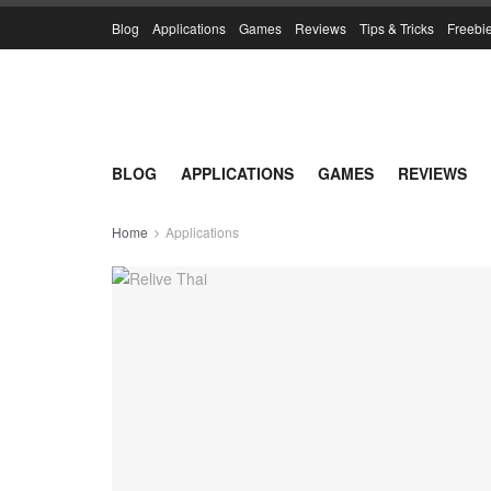
Blog
Applications
Games
Reviews
Tips & Tricks
Freebi
BLOG
APPLICATIONS
GAMES
REVIEWS
Home
Applications