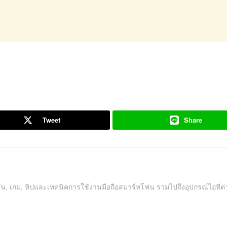
Tweet
Share
คชัน, เกม, ทิปและเทคนิคการใช้งานมือถือสมาร์ทโฟน รวมไปถึงอุปกรณ์ไอทีต่