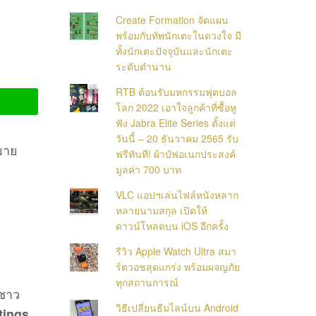
Create Formation จัดแผน
พร้อมกับทัพนักเตะในดวงใจ มี
ทั้งนักเตะปัจจุบันและนักเตะ
ระดับตำนาน
RTB ต้อนรับมหกรรมฟุตบอล
โลก 2022 เอาใจลูกค้าที่ซื้อหู
ฟัง Jabra Elite Series ตั้งแต่
วันนี้ – 20 ธันวาคม 2565 รับ
มาย
ฟรีทันที! ผ้าบัฟอเนกประสงค์
มูลค่า 700 บาท
VLC แอปฯเล่นไฟล์หนังหลาก
หลายนามสกุล เปิดให้
ดาวน์โหลดบน iOS อีกครั้ง
รีวิว Apple Watch Ultra สมา
ร์ตวอชสุดแกร่ง พร้อมผจญภัย
ทุกสถานการณ์
 ชาว
วิธีเปลี่ยนธีมไลน์บน Android
tings