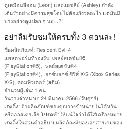
ดูเหมือนลีออน (Leon) และแอชลีย์ (Ashley) กำลัง
เต้นรำอย่างมีความสุขโดยไม่ต้องกังวลอะไร แต่มันมี
บางอย่างดูแปลก ๆ นะ…?!
อย่าลืมรับชมให้ครบทั้ง 3 ตอนล่ะ!
ชื่อผลิตภัณฑ์: Resident Evil 4
แพลตฟอร์มที่รองรับ: เพลย์สเตชัน®5
(PlayStation®5), เพลย์สเตชัน®4
(PlayStation®4), เอกซ์บอกซ์ ซีรีส์ X/S (Xbox Series
X/S), คอมพิวเตอร์ (สตีม)
จำนวนผู้เล่น: 1 คน
วันวางจำหน่าย: 24 มีนาคม 2566 (วันศุกร์)
เรตติ้ง: ถ้าผลิตภัณฑ์ของคุณวางจำหน่ายในไต้หวัน
หรือออสเตรเลีย โปรดทำให้แน่ใจว่าได้ใส่เครื่องหมาย
เรตติ้งในส่วนคำอธิบายผลิตภัณฑ์ของเอกสารเกมของ