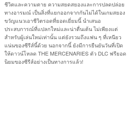
ชีวิตและความตาย ความสยดสยองและการปลดปล่อย
ทางอารมณ์ เป็นสิ่งที่แยกออกจากกันไม่ได้ในเกมสยอง
ขวัญแนวเอาชีวิตรอดที่ยอดเยี่ยมนี้ นำเสนอ
ประสบการณ์ที่แปลกใหม่และน่าตื่นเต้น ไม่เพียงแต่
สำหรับผู้เล่นใหม่เท่านั้น แต่ยังรวมถึงแฟน ๆ ที่เหนียว
แน่นของซีรีส์นี้ด้วย นอกจากนี้ ยังมีการยืนยันวันที่เปิด
ให้ดาวน์โหลด THE MERCENARIES ตัว DLC ฟรียอด
นิยมของซีรีส์อย่างเป็นทางการแล้ว!