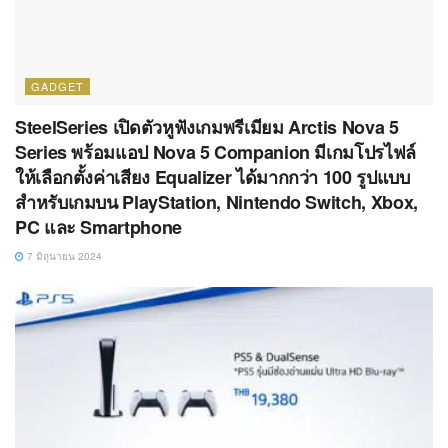
GADGET
SteelSeries เปิดตัวหูฟังเกมพรีเมียม Arctis Nova 5
Series พร้อมแอป Nova 5 Companion มีเกมโปรไฟล์
ให้เลือกตั้งค่าเสียง Equalizer ได้มากกว่า 100 รูปแบบ
สำหรับเกมบน PlayStation, Nintendo Switch, Xbox,
PC และ Smartphone
7 มิถุนายน 2024