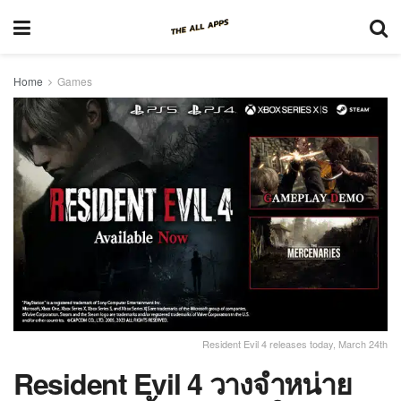
Home
Games
Resident Evil 4 releases today, March 24th
Resident Evil 4 วางจำหน่าย