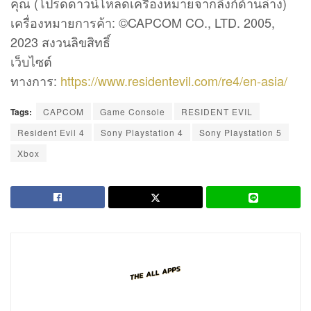
คุณ (โปรดดาวน์โหลดเครื่องหมายจากลิงก์ด้านล่าง)
เครื่องหมายการค้า: ©CAPCOM CO., LTD. 2005,
2023 สงวนลิขสิทธิ์
เว็บไซต์
ทางการ:
https://www.residentevil.com/re4/en-asia/
Tags:
CAPCOM
Game Console
RESIDENT EVIL
Resident Evil 4
Sony Playstation 4
Sony Playstation 5
Xbox