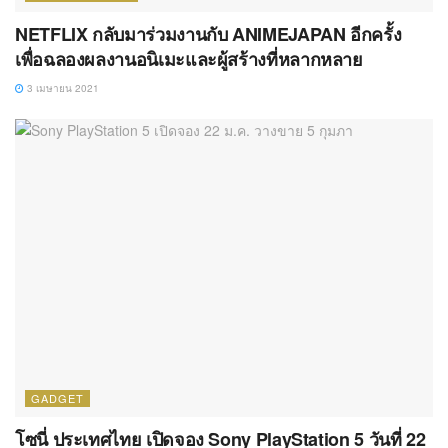
NETFLIX กลับมาร่วมงานกับ ANIMEJAPAN อีกครั้ง
เพื่อฉลองผลงานอนิเมะและผู้สร้างที่หลากหลาย
3 เมษายน 2021
GADGET
โซนี่ ประเทศไทย เปิดจอง Sony PlayStation 5 วันที่ 22