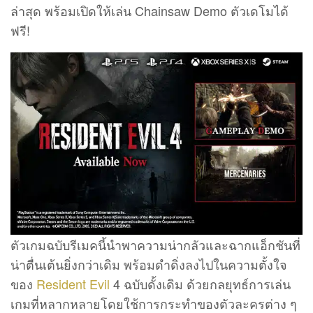
ล่าสุด พร้อมเปิดให้เล่น Chainsaw Demo ตัวเดโมได้
ฟรี!
ตัวเกมฉบับรีเมคนี้นำพาความน่ากลัวและฉากแอ็กชันที่
น่าตื่นเต้นยิ่งกว่าเดิม พร้อมดำดิ่งลงไปในความตั้งใจ
ของ
Resident Evil
4 ฉบับดั้งเดิม ด้วยกลยุทธ์การเล่น
เกมที่หลากหลายโดยใช้การกระทำของตัวละครต่าง ๆ