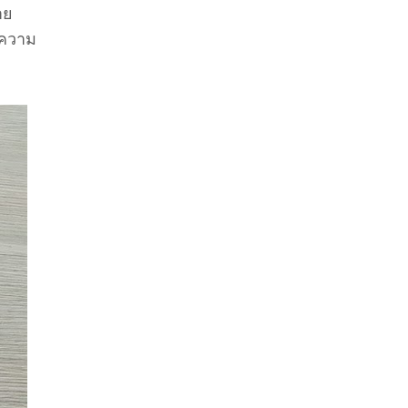
าย
ีความ