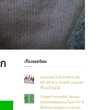
าก
เรื่องยอดนิยม
ดูบอลออนไลน์ คมชัดระดับ
HD ฟรี ผ่าน TrueID แถมแชร์
ขึ้นจอใหญ่ได้
Create Formation จัดแผน
พร้อมกับทัพนักเตะในดวงใจ มี
ทั้งนักเตะปัจจุบันและนักเตะ