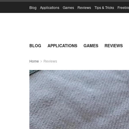
Blog
Applications
Games
Reviews
Tips & Tricks
Freebi
BLOG
APPLICATIONS
GAMES
REVIEWS
Home
Reviews