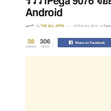
Android
by
THE ALL APPS
18 สิงหาคม 2018
in
Feat
38
306
Share on Facebook
SHARES
VIEWS