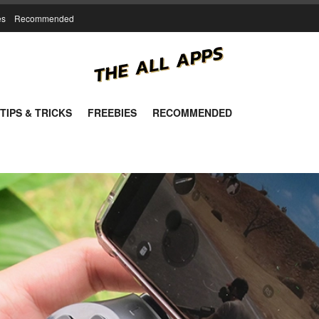
es
Recommended
TIPS & TRICKS
FREEBIES
RECOMMENDED