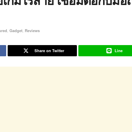
ured
,
Gadget
,
Reviews
Share on Twitter
Line