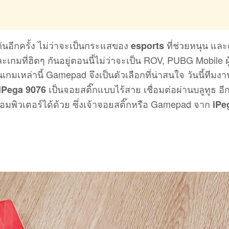
ันอีกครั้ง ไม่ว่าจะเป็นกระแสของ
ที่ช่วยหนุน และ
esports
เกมที่ฮิตๆ กันอยู่ตอนนี้ไม่ว่าจะเป็น ROV, PUBG Mobile ผู
เกมเหล่านี้ Gamepad จึงเป็นตัวเลือกที่น่าสนใจ วันนี้ทีมง
เป็นจอยสติ๊กแบบไร้สาย เชื่อมต่อผ่านบลูทูธ อีกท
iPega 9076
คอมพิวเตอร์ได้ด้วย ซึ่งเจ้าจอยสติ๊กหรือ Gamepad จาก
iPe