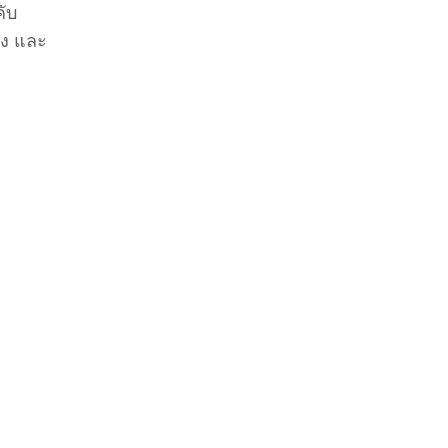
คับ
ลง และ