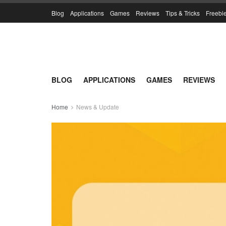
Blog
Applications
Games
Reviews
Tips & Tricks
Freebi
BLOG
APPLICATIONS
GAMES
REVIEWS
Home
News & Update