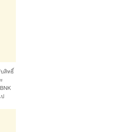
สิทธิ์
ละ
ม BNK
ไป