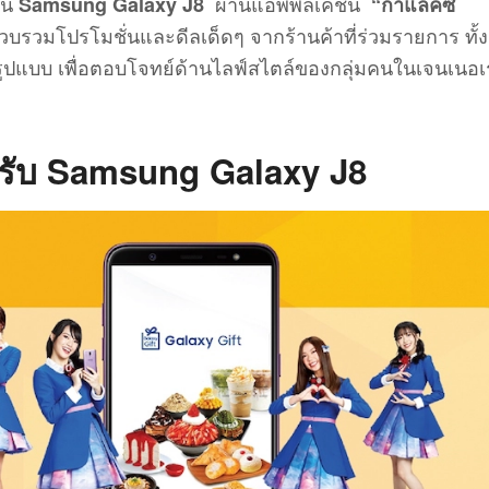
โฟน
ผ่านแอพพลิเคชั่น
Samsung Galaxy J8
“กาแลคซี่
รวบรวมโปรโมชั่นและดีลเด็ดๆ จากร้านค้าที่ร่วมรายการ ทั้ง
แบบ เพื่อตอบโจทย์ด้านไลฟ์สไตล์ของกลุ่มคนในเจนเนอเร
หรับ Samsung Galaxy J8