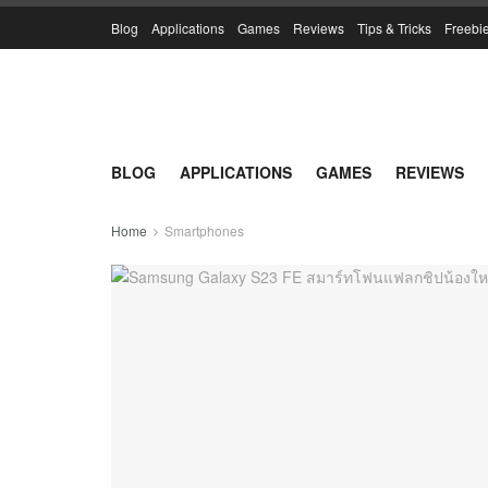
Blog
Applications
Games
Reviews
Tips & Tricks
Freebi
BLOG
APPLICATIONS
GAMES
REVIEWS
Home
Smartphones