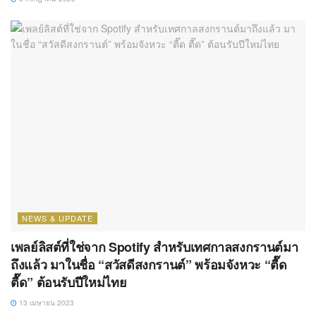
NEWS & UPDATE
เพลย์ลิสต์ที่ใช่จาก Spotify สำหรับเทศกาลสงกรานต์มา
ถึงแล้ว มาในชื่อ “สวัสดีสงกรานต์” พร้อมจังหวะ “ตื๊ด
ตื๊ด” ต้อนรับปีใหม่ไทย
13 เมษายน 2023