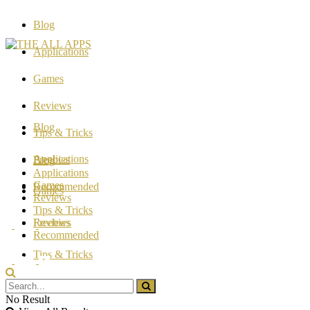
Blog
Applications
Games
Reviews
Blog
Tips & Tricks
Applications
Freebies
Blog
Applications
Games
Recommended
Games
Reviews
Tips & Tricks
Reviews
Freebies
Recommended
Tips & Tricks
Freebies
No Result