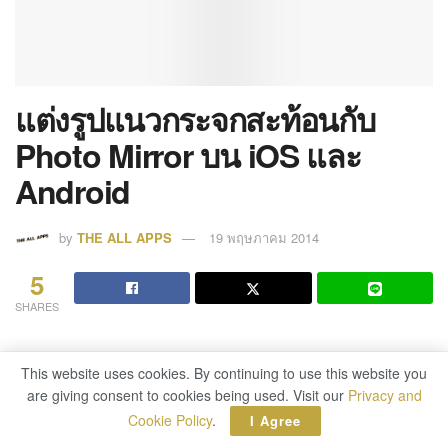
แต่งรูปแนวกระจกสะท้อนกับ
Photo Mirror บน iOS และ
Android
by
THE ALL APPS
19 พฤษภาคม 2014
5
SHARES
This website uses cookies. By continuing to use this website you
This website uses cookies. By continuing to use this website you
are giving consent to cookies being used. Visit our
are giving consent to cookies being used. Visit our
Privacy and
Privacy and
Cookie Policy
Cookie Policy
.
.
I Agree
I Agree