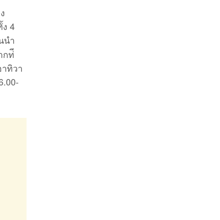
ัง
้ง 4
้นนำ
กท่ี
อาทิวา
6.00-