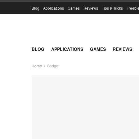
Blog
Applications
Games
Reviews
Tips & Tricks
Freebi
BLOG
APPLICATIONS
GAMES
REVIEWS
Home
Gadget