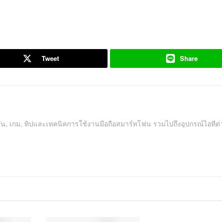
Tweet
Share
คชัน, เกม, ทิปและเทคนิคการใช้งานมือถือสมาร์ทโฟน รวมไปถึงอุปกรณ์ไอทีต่