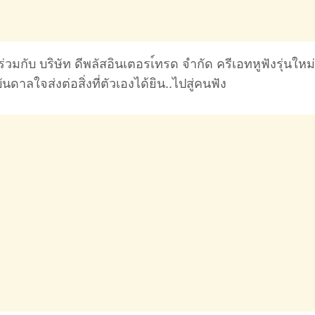
ร่วมกับ บริษัท ดีพลัสอินเตอรเ์ทรด จำกัด ครีเอทหูฟังรุ่นให
ันดาลใจส่งต่อสิ่งที่ตัวเองได้ยิน..ไปสู่คนฟัง