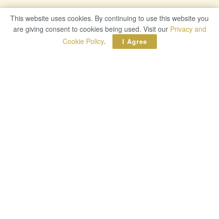
This website uses cookies. By continuing to use this website you
This website uses cookies. By continuing to use this website you
are giving consent to cookies being used. Visit our
are giving consent to cookies being used. Visit our
Privacy and
Privacy and
Cookie Policy
Cookie Policy
.
.
I Agree
I Agree