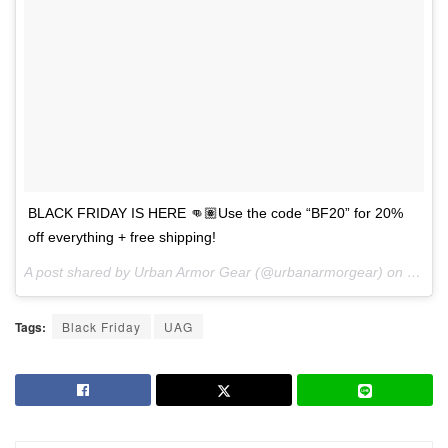
BLACK FRIDAY IS HERE 👊🏽Use the code “BF20” for 20%
off everything + free shipping!
A post shared by Urban Armor Gear (@urbanarmorgear) on
Nov 2
Tags:
Black Friday
UAG