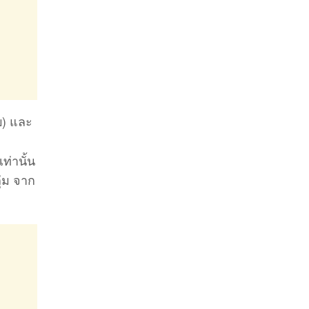
บ) และ
ท่านั้น
ุ่ม จาก