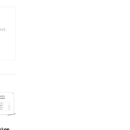
างๆ
ัปเดต