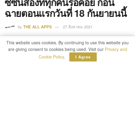
ซีซั่นสองที่ทุกคนรอคอย ก่อน
ฉายตอนแรกวันที่ 18 กันยายนนี้
by
THE ALL APPS
27 สิงหาคม 2021
0
This website uses cookies. By continuing to use this website you
This website uses cookies. By continuing to use this website you
SHARES
are giving consent to cookies being used. Visit our
are giving consent to cookies being used. Visit our
Privacy and
Privacy and
Cookie Policy
Cookie Policy
.
.
I Agree
I Agree
Apple TV+ ปล่อยตัวอย่างฉบับเต็มของซีรีส์คนข่าวสุด
เข้มข้น “The Morning Show” ซีซั่นสอง ซึ่งแสดงนำ
และอำนวยการผลิตโดย Jennifer Aniston และ Reese
Witherspoon ก่อนเริ่มฉายตอนแรกของซีซั่นใหม่พร้อม
กันทั่วโลกในวันเสาร์ที่ 18 กันยายนนี้ (ตามเวลาใน
ประเทศไทย) บน Apple TV+ ตามด้วยตอนใหม่ทุกวัน
เสาร์