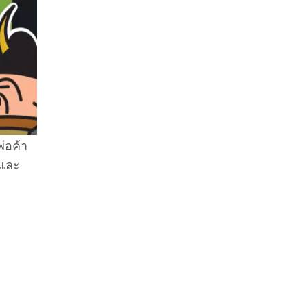
่อค้า
กและ