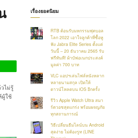
บน
เรื่องยอดนิยม
RTB ต้อนรับมหกรรมฟุตบอล
โลก 2022 เอาใจลูกค้าที่ซื้อหู
ฟัง Jabra Elite Series ตั้งแต่
วันนี้ – 20 ธันวาคม 2565 รับ
ฟรีทันที! ผ้าบัฟอเนกประสงค์
มูลค่า 700 บาท
VLC แอปฯเล่นไฟล์หนังหลาก
หลายนามสกุล เปิดให้
ไม่รู้
ดาวน์โหลดบน iOS อีกครั้ง
ู้ใช้
รีวิว Apple Watch Ultra สมา
ร์ตวอชสุดแกร่ง พร้อมผจญภัย
ทุกสถานการณ์
วิธีเปลี่ยนธีมไลน์บน Android
สุดง่าย ไม่ต้องรูท (LINE