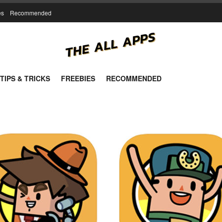
es
Recommended
TIPS & TRICKS
FREEBIES
RECOMMENDED