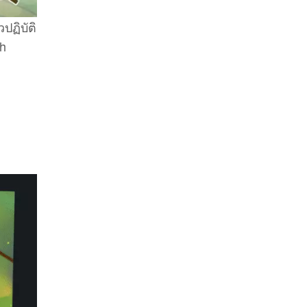
ปฏิบัติ
ch