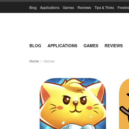
Blog
Applications
Games
Reviews
Tips & Tricks
Freebi
BLOG
APPLICATIONS
GAMES
REVIEWS
Home
Games