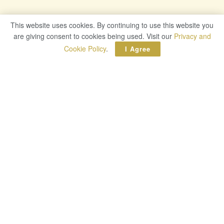
This website uses cookies. By continuing to use this website you
This website uses cookies. By continuing to use this website you
are giving consent to cookies being used. Visit our
are giving consent to cookies being used. Visit our
Privacy and
Privacy and
Cookie Policy
Cookie Policy
.
.
I Agree
I Agree
HAMMERHEAD True Wireless รุ่นปี 2021 วาง
จำหน่ายแล้ววันนี้ ที่
Razer.com
, Razer Stores และ
ตัวแทนจำหน่ายที่ได้รับอนุญาต ราคา 4,990 บาท