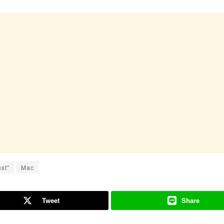
st"
Mac
Tweet
Share