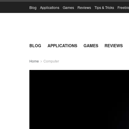
Blog
Applications
Games
Reviews
Tips & Tricks
Freebi
BLOG
APPLICATIONS
GAMES
REVIEWS
Home
Computer