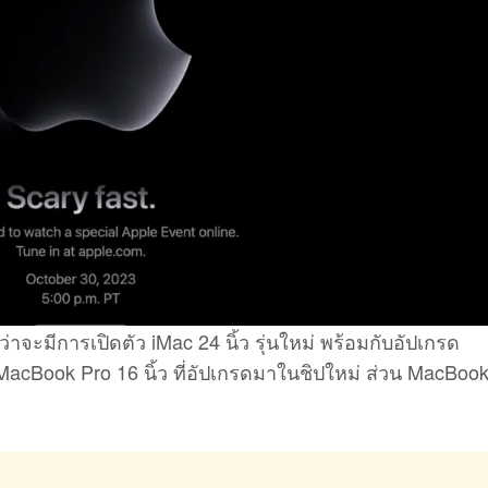
าจะมีการเปิดตัว iMac 24 นิ้ว รุ่นใหม่ พร้อมกับอัปเกรด
MacBook Pro 16 นิ้ว ที่อัปเกรดมาในชิปใหม่ ส่วน MacBook