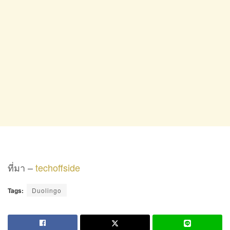
ที่มา –
techoffside
Tags:
Duolingo