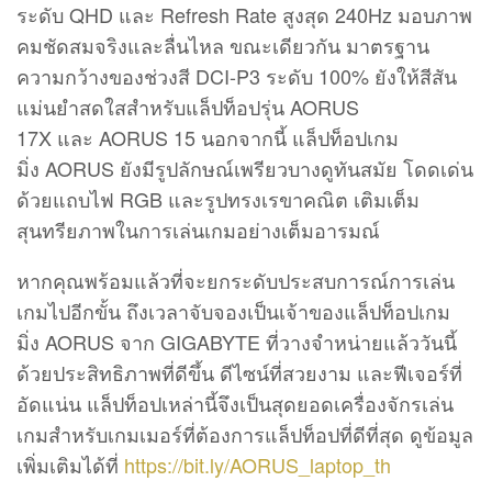
ระดับ QHD และ Refresh Rate สูงสุด 240Hz มอบภาพ
คมชัดสมจริงและลื่นไหล ขณะเดียวกัน มาตรฐาน
ความกว้างของช่วงสี DCI-P3 ระดับ 100% ยังให้สีสัน
แม่นยำสดใสสำหรับแล็ปท็อปรุ่น AORUS
17X และ AORUS 15 นอกจากนี้ แล็ปท็อปเกม
มิ่ง AORUS ยังมีรูปลักษณ์เพรียวบางดูทันสมัย โดดเด่น
ด้วยแถบไฟ RGB และรูปทรงเรขาคณิต เติมเต็ม
สุนทรียภาพในการเล่นเกมอย่างเต็มอารมณ์
หากคุณพร้อมแล้วที่จะยกระดับประสบการณ์การเล่น
เกมไปอีกขั้น ถึงเวลาจับจองเป็นเจ้าของแล็ปท็อปเกม
มิ่ง AORUS จาก GIGABYTE ที่วางจำหน่ายแล้ววันนี้
ด้วยประสิทธิภาพที่ดีขึ้น ดีไซน์ที่สวยงาม และฟีเจอร์ที่
อัดแน่น แล็ปท็อปเหล่านี้จึงเป็นสุดยอดเครื่องจักรเล่น
เกมสำหรับเกมเมอร์ที่ต้องการแล็ปท็อปที่ดีที่สุด ดูข้อมูล
เพิ่มเติมได้ที่
https://bit.ly/AORUS_laptop_th