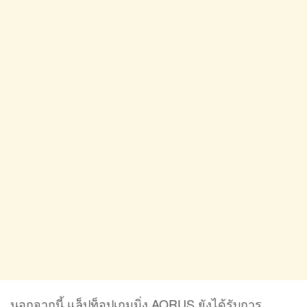
นอกจากนี้ แล็ปท็อปเกมมิ่ง AORUS ยังได้รับการ