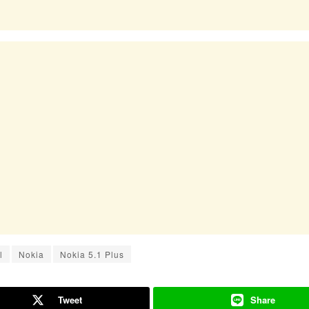
l
Nokia
Nokia 5.1 Plus
Tweet
Share