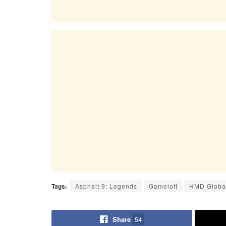
Tags:
Asphalt 9: Legends
Gameloft
HMD Globa
Share
54