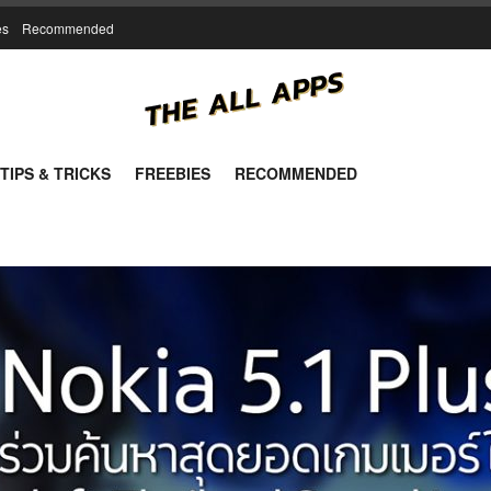
es
Recommended
TIPS & TRICKS
FREEBIES
RECOMMENDED