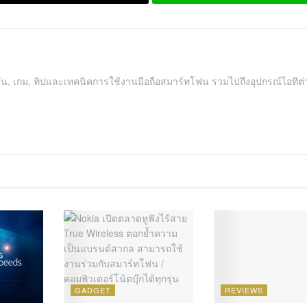
คชัน, เกม, ทิปและเทคนิคการใช้งานมือถือสมาร์ทโฟน รวมไปถึงอุปกรณ์ไอทีต่
GADGET
REVIEWS