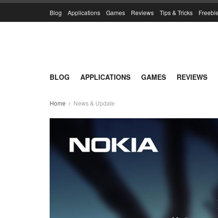
Blog
Applications
Games
Reviews
Tips & Tricks
Freebi
BLOG
APPLICATIONS
GAMES
REVIEWS
Home
News & Update