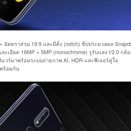
 อัตตราส่วน 19:9 และมีติ่ง (notch) ชิปประมวลผล Snapd
มละเอียด 16MP + 5MP (monochrome) รูรับแสง f/2.0 กล้อ
์แวร์มาพร้อมระบบถ่ายภาพ AI, HDR และฟีเจอร์คู่ใจ
พร้อมกัน