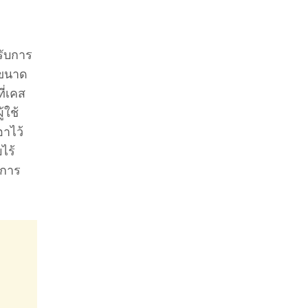
รับการ
 ขนาด
ี่เคส
้ใช้
อาไว้
ไร้
นการ