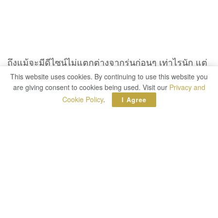
ถึงแม้จะมีดีไซน์ไม่แตกต่างจากรุ่นก่อนๆ เท่าไรนัก แต่
สำหรับรุ่นนี้มีการนำวัสดุที่ดีมาใช้งาน โดยขึ้นรูปจาก
This website uses cookies. By continuing to use this website you
This website uses cookies. By continuing to use this website you
are giving consent to cookies being used. Visit our
are giving consent to cookies being used. Visit our
Privacy and
Privacy and
อะลูมิเนียมซีรีส์ 6000 ชิ้นเดียว จึงทำให้ตัวโครงสร้างมี
Cookie Policy
Cookie Policy
.
.
I Agree
I Agree
ความแข็งแรงและทนทาน ประกอบด้วยกระจก Gorilla
Glass 5 ด้านหลัง ด้านหน้าใช้กระจก NEG
หน้าจอ PureDisplay ขนาด 6.18 นิ้ว ความละเอียด
Full HD+ (2246 x 1080) รองรับการแสดลผล HDR10
อัตราส่วน 18.7:9 408 ppi คอนทราสต์ 1:1500, ความ
สว่าง 500 nits หน้าจอมีการแสดงผลเฉดสีครอบคลุมถึง
96 เปอร์เซ็นต์