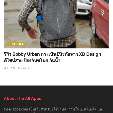
FEATURED
รีวิว Bobby Urban กระเป๋าเป้นิรภัยจาก XD Design
ดีไซน์สวย ป้องกันขโมย กันน้ำ
11 พฤษภาคม 2018
About The All Apps
theallapps.com เป็นเว็บสำหรับผู้ใช้งานสมาร์ทโฟน, แท็บเล็ต และ