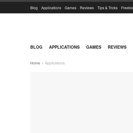
Blog
Applications
Games
Reviews
Tips & Tricks
Freebi
BLOG
APPLICATIONS
GAMES
REVIEWS
Home
Applications