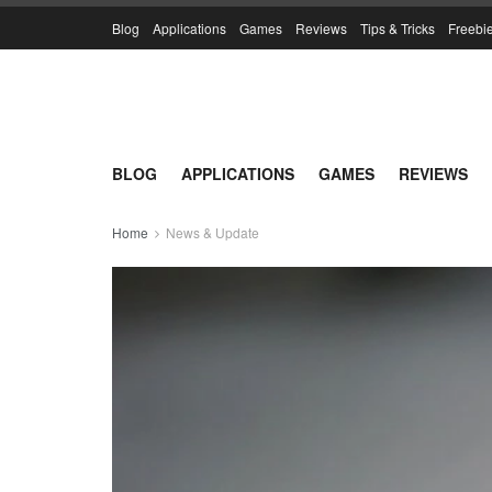
Blog
Applications
Games
Reviews
Tips & Tricks
Freebi
BLOG
APPLICATIONS
GAMES
REVIEWS
Home
News & Update