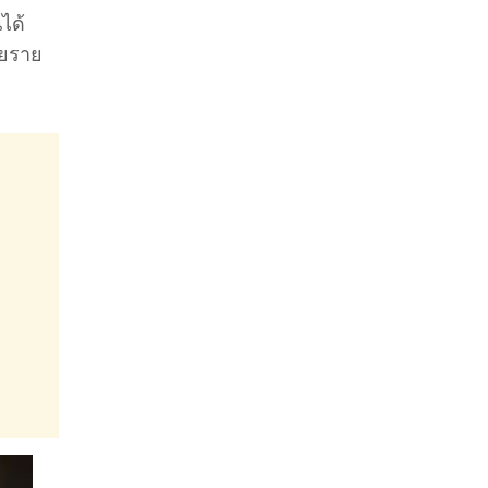
ได้
ัยราย