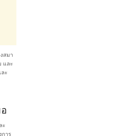
องสมา
ม และ
นและ
มอ
และ
ึงการ