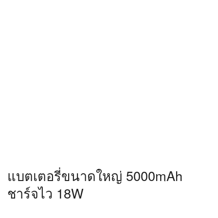
HyperSpeed ทำให้มีความโดดเด่นในการหยิบจับขึ้น
มาใช้งาน อีกทั้งตัวเครื่องยังบางเพียง 8.1 มม. และน้ำ
หนักเบา 187 กรัม ไม่ว่าจะหยิบจับหรือพกพาก็ทำได้
สะดวก หน้าจอขนาดใหญ่ 6.6 นิ้ว ความละเอียด FHD+
รองรีเฟรทเรท 90Hz และ Touch sampling rate สูงถึง
180Hz ถือว่าเพียงพอต่อการใช้งานในยุคนี้แล้ว ส่วนขุม
พลังที่มีการอัปเกรดเป็น Dimensity 810 5G และ RAM
8GB ก็ถือว่าใช้งานได้อย่างลื่นไหล และเล่นเกมได้แบบ
สบายๆ อีกทั้งยังสามารถเพิ่ม RAM ได้สูงสุด 8GB ก็จะ
ยิ่งช่วยเพิ่มความลื่นไหลในการใช้งานมากขึ้น สำหรับ
ด้านการจัดเก็บข้อมูลก็มีความจุ 256GB มาให้ และถ้า
ยังไม่พอก็เพิ่มด้วย microSD Card ได้สูงสุด 1TB ส่วน
ด้านภาพถ่ายก็จัดเต็มด้วยกล้องหลัง AI Triple Camera
50MP และกล้องหน้า AI 8MP รองรับการใช้งาน 5G
ทั้ง 2 ซิมการ์ด พร้อมแบตเตอรี่ขนาดใหญ่ 5000mAh
รองรับชาร์จไว 18W เรียกได้ว่าคุ้มค่าและครอบคลุม