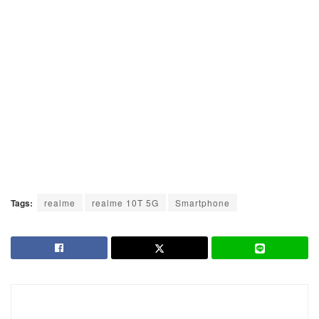
16 Series 5G ตัวจริงสายแรงพบกันวันที่ 4-5 เมษายน
2569 ณ Bitec Live สัมผัสสมาร์ตโฟนตัวแรง realme 16
Series 5G ที่เร็ว แรง ลื่นไหล สมศักดิ์ศรีสมาร์ตโฟนของ
เหล่าเกมเมอร์ตัวจริง
29 มีนาคม 2026
SMARTPHONES