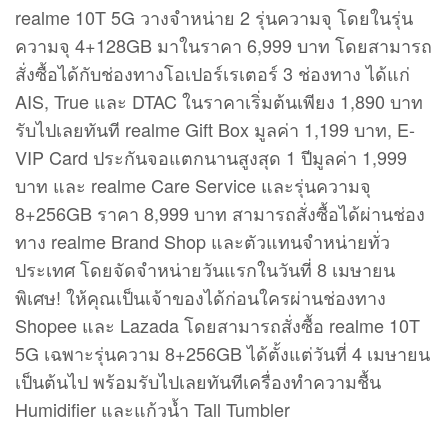
realme C100 5G สมาร์ตโฟนมือถือจอมแกร่งระดับ
Military-Grade แบต 7000mAh สุดอึด
3 เมษายน 2026
NEWS & UPDATE
realme ปลุกพลังเกมเมอร์! ระเบิดศึกเดือด RoV Pro
League 2026 Summer รอบชิงฯ พร้อมสัมผัส realme