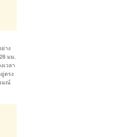
ย่าง
28 มม.
วงเวลา
ยู่ตรง
ารมณ์