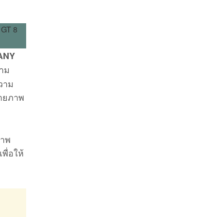
PANY
วาม
ความ
ถ่ายภาพ
ภาพ
ื่อให้