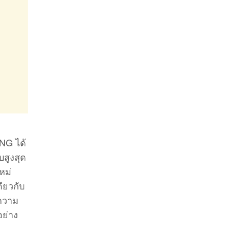
NG ได้
สูงสุด
หม่
ียวกับ
 ความ
อย่าง