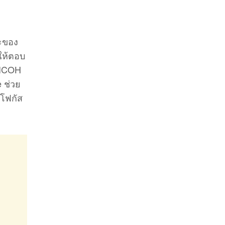
ะของ
ให้ตอบ
RICOH
e ช่วย
บโฟกัส