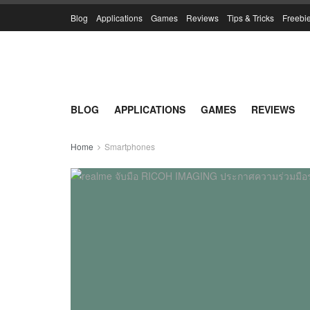
Blog
Applications
Games
Reviews
Tips & Tricks
Freebi
BLOG
APPLICATIONS
GAMES
REVIEWS
Home
Smartphones