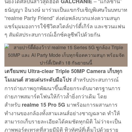
นี้ยังได้ศิลปินสาวสุดฮอต
– “แกลชานี”
GALCHANIE
ธนัญญา อินวงษ์ มาร่วมเป็นแขกรับเชิญพิเศษในบทบาท
“realme Party Friend” ส่งต่อพลังบวกแห่งความสนุก
แชร์มุมมองการใช้ชีวิตสไตล์ปาร์ตี้เกิร์ล และชวนแฟน
ๆ สัมผัสประสบการณ์เอ็กซ์คลูซีฟไปด้วยกัน
เตรียมพบ Ultra-clear Triple 50MP Camera เก็บทุก
สำหรับประสบการณ์
โมเมนต์ สวยเด่นระดับมือโปร
การถ่ายภาพถูกพัฒนาขึ้นเพื่อยกระดับมาตรฐานการ
ถ่ายภาพสมาร์ตโฟนให้ก้าวล้ำยิ่งกว่าเดิม โดย
สำหรับ
มาพร้อมการผสานการ
realme 15 Pro 5G
ทำงานของกล้องทั้งสามเลนส์อย่างชาญฉลาด ทำให้
สามารถเก็บรายละเอียดได้คมชัดทุกมิติ ไม่ว่าจะเป็น
ภาพพอร์ตเทรตที่สวยมีมิติ ทิวทัศน์ที่เต็มไปด้วยราย