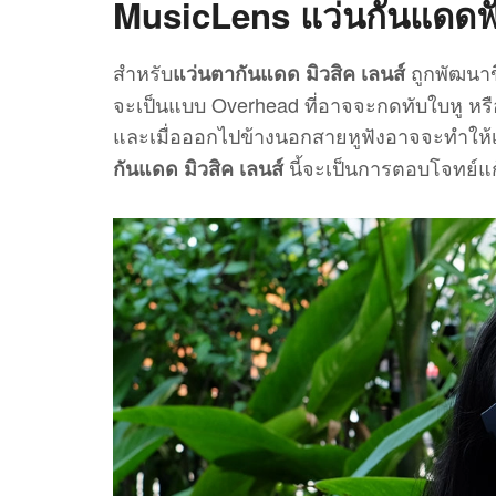
MusicLens แว่นกันแดดฟั
สำหรับ
ถูกพัฒนาข
แว่นตากันแดด มิวสิค เลนส์
จะเป็นแบบ Overhead ที่อาจจะกดทับใบหู หรือแ
และเมื่อออกไปข้างนอกสายหูฟังอาจจะทำให้เก
นี้จะเป็นการตอบโจทย์แก
กันแดด มิวสิค เลนส์