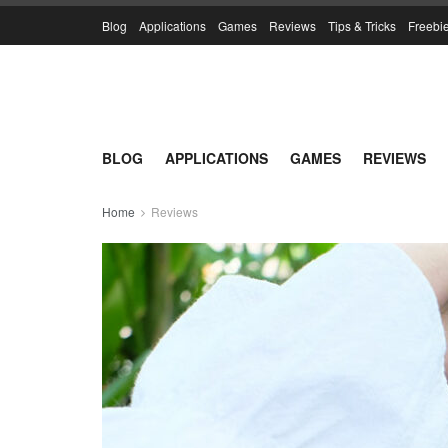
Blog
Applications
Games
Reviews
Tips & Tricks
Freebi
BLOG
APPLICATIONS
GAMES
REVIEWS
Home
Reviews