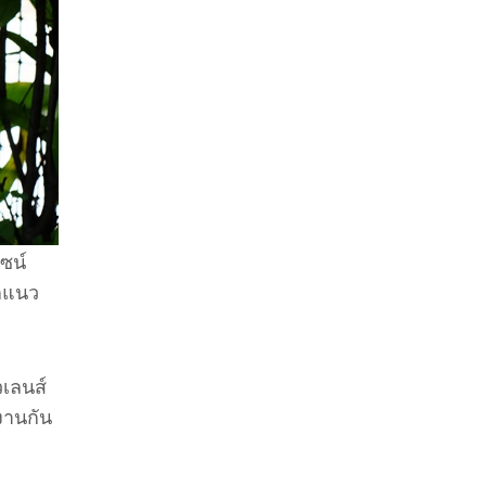
ไซน์
อกแนว
วเลนส์
งานกัน