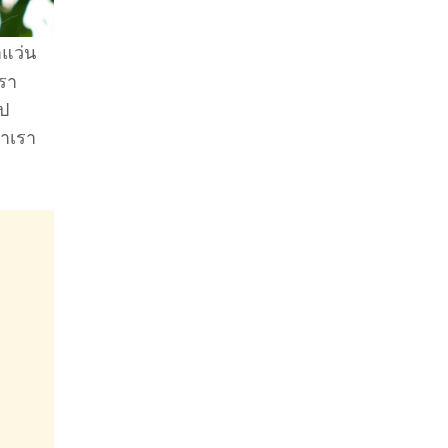
าแว่น
เรา
ไป
่าเรา