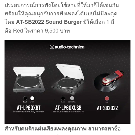
ประสบการณ์การฟังโดยใช้สายที่ให้มาก็ได้เช่นกัน
พร้อมให้คุณสนุกกับการฟังเพลงได้แบบไม่มีสะดุด
โดย
มีให้เลือก 1 สี
AT-SB2022 Sound Burger
คือ Red ในราคา 9,500 บาท
ซื้อ
สำหรับคนรักแผ่นเสียงเพลงคุณภาพ สามารถหา