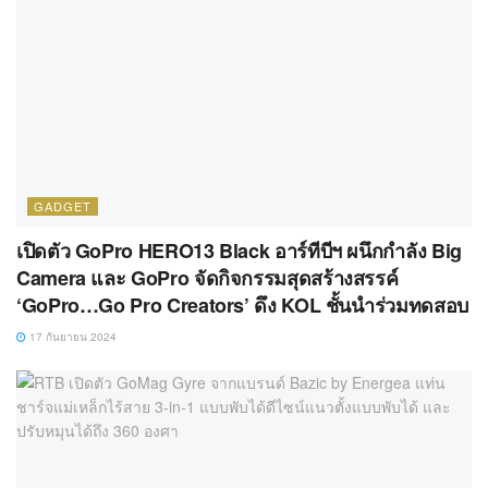
GADGET
เปิดตัว GoPro HERO13 Black อาร์ทีบีฯ ผนึกกำลัง Big
Camera และ GoPro จัดกิจกรรมสุดสร้างสรรค์
‘GoPro…Go Pro Creators’ ดึง KOL ชั้นนำร่วมทดสอบ
17 กันยายน 2024