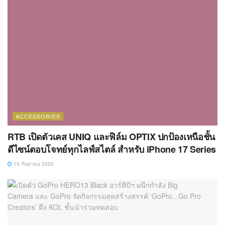
ACCESSORIES
RTB เปิดตัวเคส UNIQ และฟิล์ม OPTIX ปกป้องเหนือชั้น
ดีไซน์ตอบโจทย์ทุกไลฟ์สไตล์ สำหรับ iPhone 17 Series
15 กันยายน 2025