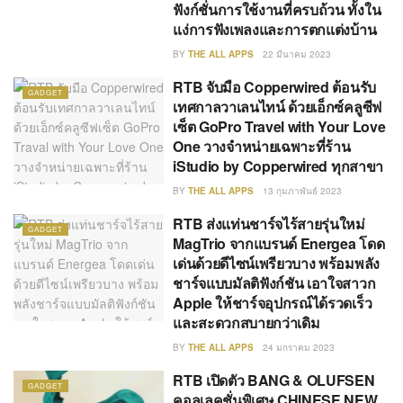
ฟังก์ชั่นการใช้งานที่ครบถ้วน ทั้งใน
แง่การฟังเพลงและการตกแต่งบ้าน
BY
THE ALL APPS
22 มีนาคม 2023
RTB จับมือ Copperwired ต้อนรับ
GADGET
เทศกาลวาเลนไทน์ ด้วยเอ็กซ์คลูซีฟ
เซ็ต
GoPro Travel with Your Love
One
วางจำหน่ายเฉพาะที่ร้าน
iStudio by Copperwired ทุกสาขา
BY
THE ALL APPS
13 กุมภาพันธ์ 2023
RTB ส่งแท่นชาร์จไร้สายรุ่นใหม่
GADGET
MagTrio จากแบรนด์ Energea โดด
เด่นด้วยดีไซน์เพรียวบาง พร้อมพลัง
ชาร์จแบบมัลติฟังก์ชัน เอาใจสาวก
Apple ให้ชาร์จอุปกรณ์ได้รวดเร็ว
และสะดวกสบายกว่าเดิม
BY
THE ALL APPS
24 มกราคม 2023
RTB เปิดตัว BANG & OLUFSEN
GADGET
คอลเลคชั่นพิเศษ CHINESE NEW