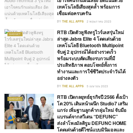
เอาใจคนรักแผ่นเสียง อัดแน่นด้วย
เทคโนโลยีเสียงสุดล้ำ พร้อมการ
เชื่อมต่อครบครัน
BY
THE ALL APPS
2 พฤษภาคม 2023
RTB เปิดตัวหูฟังทรูไวร์เลสรุ่นใหม่
GADGET
ล่าสุด Jabra Elite 4 โดดเด่นด้วย
เทคโนโลยี Bluetooth Multipoint
จับคู่ 2 อุปกรณ์ได้อย่างรวดเร็ว
พร้อมระบบตัดเสียงรบกวนที่มี
ประสิทธิภาพ ตอบโจทย์ทั้งการ
ทำงานและการใช้ชีวิตประจำวันได้
อย่างลงตัว
BY
THE ALL APPS
5 เมษายน 2023
RTB เปิดกลยุทธ์ธุรกิจปี 2566 ตั้งเป้า
GADGET
โต 20% เดินหน้าผนึก Studio7 เสริม
แกร่ง เพิ่มฐานลูกค้ากลุ่มใหม่ จับมือ
แบรนด์จากสวีเดน “DEFUNC”
ส่งลำโพงมัลติรูม DEFUNC HOME
โดดเด่นด้วยดีไซน์แบบมินิมอลและ